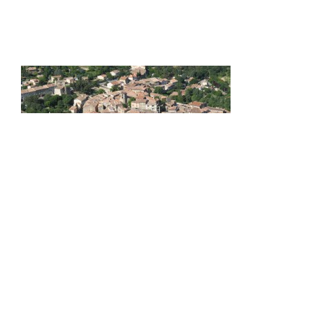
Camping Le Devançon
Chemin de Pourrachon
13790 Peynier - France
Tel : 04 42 53 10 06
reservation@ledevancon.fr